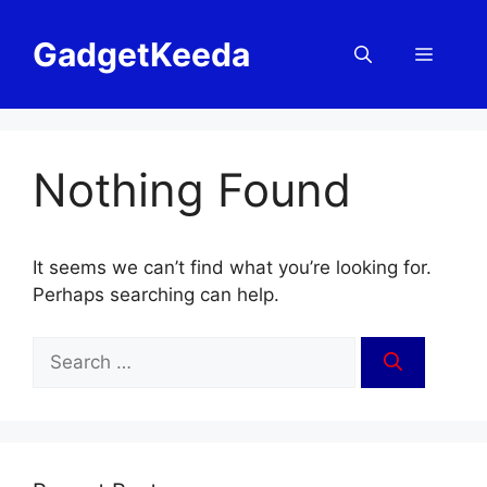
Skip
to
GadgetKeeda
Menu
content
Nothing Found
It seems we can’t find what you’re looking for.
Perhaps searching can help.
Search
for: