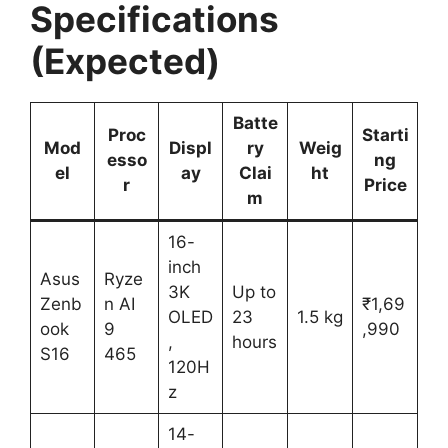
Specifications
(Expected)
Batte
Proc
Starti
Mod
Displ
ry
Weig
esso
ng
el
ay
Clai
ht
r
Price
m
16-
inch
Asus
Ryze
3K
Up to
Zenb
n AI
₹1,69
OLED
23
1.5 kg
ook
9
,990
,
hours
S16
465
120H
z
14-