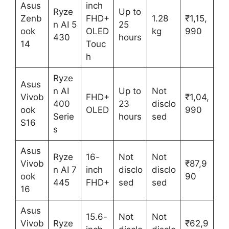
Asus
inch
Ryze
Up to
Zenb
FHD+
1.28
₹1,15,
n AI 5
25
ook
OLED
kg
990
430
hours
14
Touc
h
Ryze
Asus
n AI
Up to
Not
Vivob
FHD+
₹1,04,
400
23
disclo
ook
OLED
990
Serie
hours
sed
S16
s
Asus
Ryze
16-
Not
Not
Vivob
₹87,9
n AI 7
inch
disclo
disclo
ook
90
445
FHD+
sed
sed
16
Asus
15.6-
Not
Not
Vivob
Ryze
₹62,9