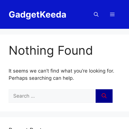
Skip
to
GadgetKeeda
Menu
content
Nothing Found
It seems we can’t find what you’re looking for.
Perhaps searching can help.
Search
for: